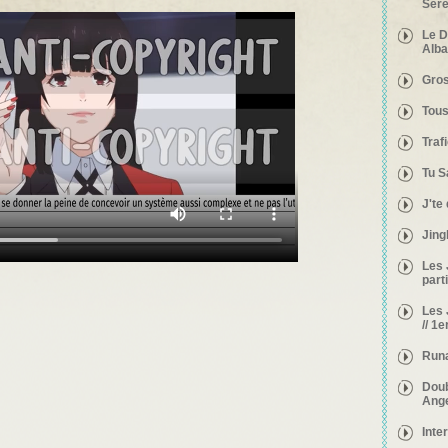
Séré
Le D
Alba
Gros
Tous
Traf
Tu S
J'te
Jing
Les 
parti
Les 
// 1e
Runa
Doub
Ang
Inte