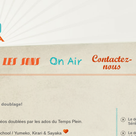
Aller au
contenu
principal
u doublage!
Le d
déos doublées par les ados du Temps Plein.
Séré
School / Yumeko, Kirari & Sayaka
Le d