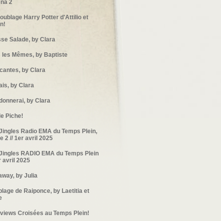
na 2
oublage Harry Potter d'Attilio et
n!
se Salade, by Clara
 les Mêmes, by Baptiste
icantes, by Clara
ais, by Clara
 donnerai, by Clara
le Piche!
Jingles Radio EMA du Temps Plein,
e 2 // 1er avril 2025
Jingles RADIO EMA du Temps Plein
r avril 2025
way, by Julia
lage de Raiponce, by Laetitia et
e
rviews Croisées au Temps Plein!