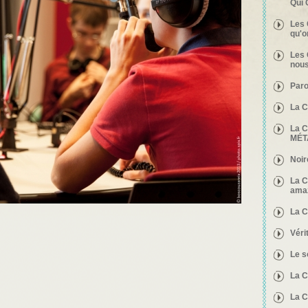
Qui 
Les 
qu'o
Les 
nous
Paro
La C
La C
MÉT
Noir
La C
ama
La C
Véri
Le s
La C
La C