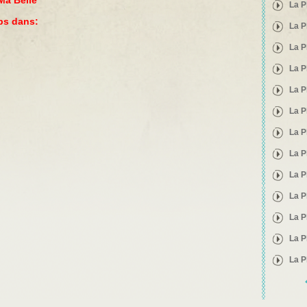
Ma Belle
La P
ips dans:
La P
La P
La P
La P
La P
La P
La P
La P
La P
La P
La P
La P
Pages