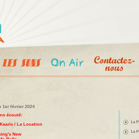
Aller au
contenu
principal
 1er février 2024
ons écouté:
La P
Kaaris / La Location
La P
hing's New