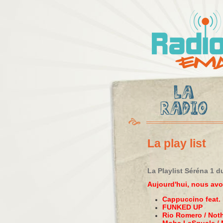
Radio
Ema
La play list
La Playlist Séréna 1 du
Aujourd'hui, nous av
Cappuccino feat. 
FUNKED UP
Rio Romero / Not