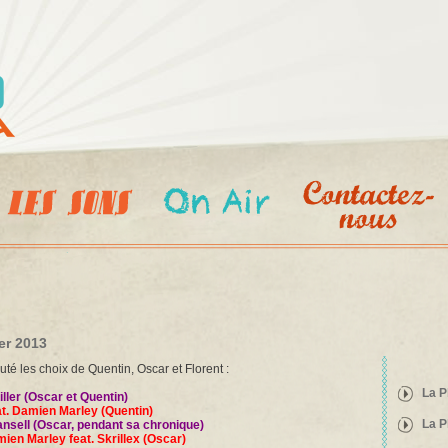
Aller au
contenu
principal
ier 2013
té les choix de Quentin, Oscar et Florent :
La P
ller (Oscar et Quentin)
t. Damien Marley (Quentin)
La P
ansell (Oscar, pendant sa chronique)
ien Marley feat. Skrillex (Oscar)