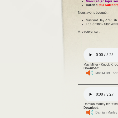
Nian Kat (en tapis son
Aaron /
Paul Kalkebr
Nous avons évoqué:
Nas feat. Jay Z / Rush
La Cantina / Star Wars
A retrouver sur:
Mac Miller - Knock Kno
Download
:
Mac Miller - Kn
Damian Marley feat Skri
Download
:
Damian Marley f