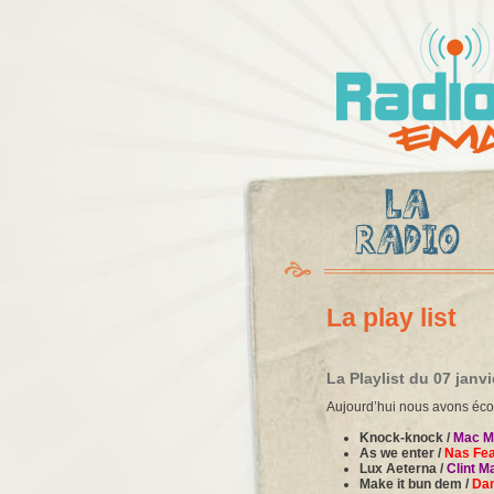
Radio
Ema
La play list
La Playlist du 07 janv
Aujourd’hui nous avons écou
Knock-knock /
Mac Mi
As we enter /
Nas Fea
Lux Aeterna /
Clint M
Make it bun dem /
Dam