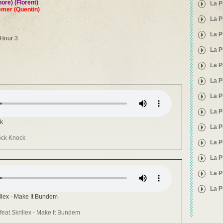
ore) (Florent)
La P
emer (Quentin)
La P
La P
 Hour 3
La P
La P
La P
La P
La P
ck
La P
ock Knock
La P
La P
La P
La P
llex - Make It Bundem
Pages
eat Skrillex - Make It Bundem