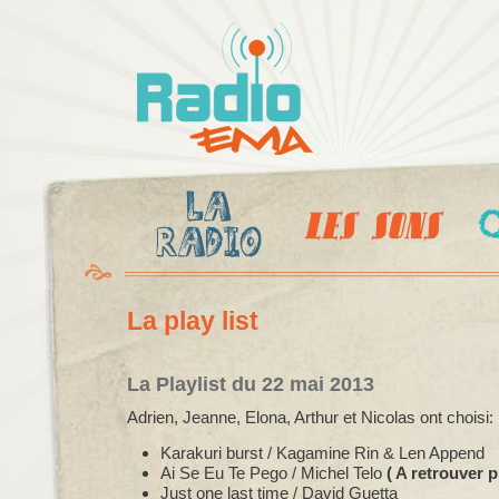
Al
c
Radio
pr
Ema
La play list
La Playlist du 22 mai 2013
Adrien, Jeanne, Elona, Arthur et Nicolas ont choisi:
Karakuri burst / Kagamine Rin & Len Append
Ai Se Eu Te Pego / Michel Telo
( A retrouver 
Just one last time / David Guetta