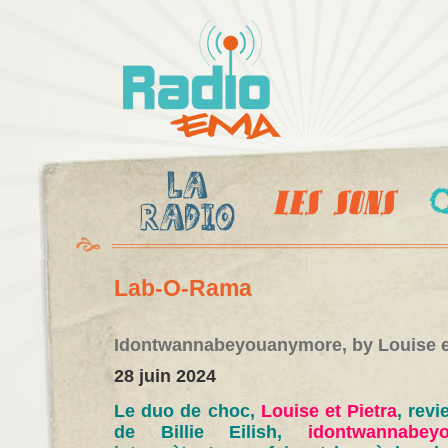
Al
c
Radio
pr
Ema
Lab-O-Rama
Idontwannabeyouanymore, by Louise et
28 juin 2024
Le duo de choc,
Louise et Pietra
, rev
de Billie Eilish,
idontwannabey