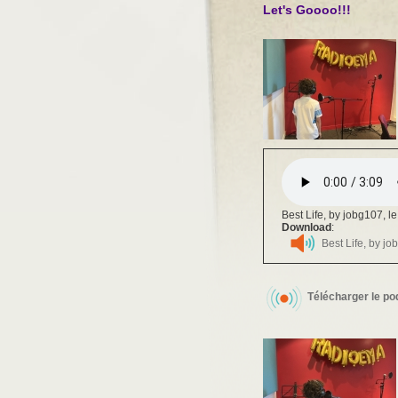
Let's Goooo!!!
Best Life, by jobg107, le
Download
:
Best Life, by jo
Télécharger le po