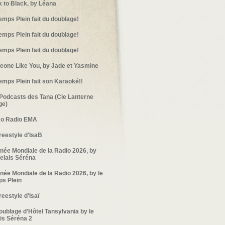
 to Black, by Léana
emps Plein fait du doublage!
emps Plein fait du doublage!
emps Plein fait du doublage!
one Like You, by Jade et Yasmine
emps Plein fait son Karaoké!!
Podcasts des Tana (Cie Lanterne
ge)
o Radio EMA
reestyle d'IsaB
née Mondiale de la Radio 2026, by
elais Séréna
née Mondiale de la Radio 2026, by le
s Plein
reestyle d'Isaï
oublage d'Hôtel Tansylvania by le
is Séréna 2