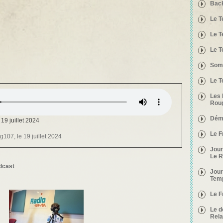
Back
Le T
Le T
Le T
Some
Le T
Les 
Rou
Dém
 19 juillet 2024
Le F
bg107, le 19 juillet 2024
Jour
Le R
dcast
Jour
Temp
Le F
Le d
Rela