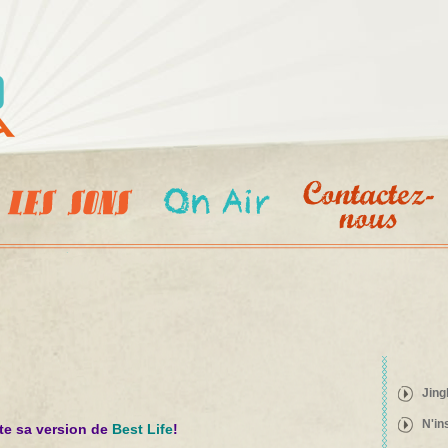
Aller au
contenu
principal
Jing
N'in
te sa version de
Best Life
!