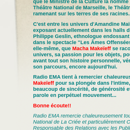
que le Ministre de la Culture la nomme 
Théâtre National de Marseille, le Théâtr
ramenant sur les terres de ses racines.
C'est entre les univers d'Amandine Mail
exposant actuellement dans les halls d
Philippe Geslin, ethnologue endossant 
dans le spectacle "Les Âmes Offensée
elle-même, que
Macha Makeïeff
se raco
univers, sa passion pour les objets, po
avant tout son histoire personnelle, vé
son parcours, encore aujourd'hui.
Radio EMA tient à remercier chaleure
Makeïeff
pour sa plongée dans l'intim
beaucoup de sincérité, de générosité e
parole en perpétuel mouvement...
Bonne écoute!!
Radio EMA remercie chaleureusement tout
National de La Criée et particulièrement 
Responsable des Relations avec les Publi