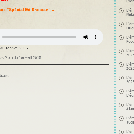
bels?
Pré
ce "Spécial Ed Sheeran"...
L'ém
Rela
L'ém
Orig
L'ém
Foot
du 1er Avril 2015
L'ém
2026
s Plein du 1er Avril 2015
L'ém
2026
dcast
L'ém
2026
L'ém
L'é
L'ém
// L
L'ém
Jug
L'ém