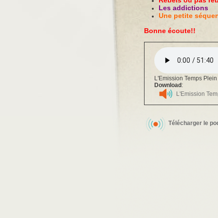
Rebels ou pas re
Les addictions
Une petite séquen
Bonne écoute!!
L'Emission Temps Plein 
Download
:
L'Emission Temp
Télécharger le po