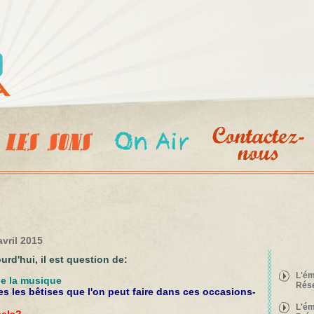
Aller au
contenu
principal
vril 2015
urd'hui, il est question de:
L'ém
de la musique
Rés
utes les bêtises que l'on peut faire dans ces occasions-
L'ém