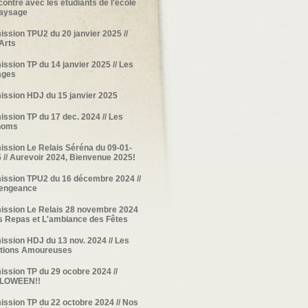
ontre avec les étudiants de l'école
paysage
ission TPU2 du 20 janvier 2025 //
Arts
ission TP du 14 janvier 2025 // Les
ages
ission HDJ du 15 janvier 2025
ission TP du 17 dec. 2024 // Les
noms
ission Le Relais Séréna du 09-01-
 // Aurevoir 2024, Bienvenue 2025!
ission TPU2 du 16 décembre 2024 //
Vengeance
ission Le Relais 28 novembre 2024
es Repas et L'ambiance des Fêtes
ission HDJ du 13 nov. 2024 // Les
ations Amoureuses
ission TP du 29 ocobre 2024 //
LOWEEN!!
ission TP du 22 octobre 2024 // Nos