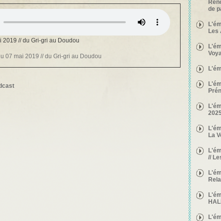
Renc
de 
L'ém
Les 
 2019 // du Gri-gri au Doudou
L'ém
Voy
u 07 mai 2019 // du Gri-gri au Doudou
L'ém
L'ém
dcast
Pré
L'ém
2025
L'ém
La 
L'ém
// L
L'ém
Rel
L'ém
HAL
L'ém