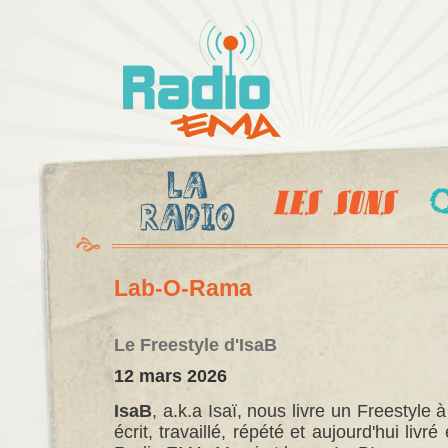
Al
c
Radio
pr
Ema
Lab-O-Rama
Le Freestyle d'IsaB
12 mars 2026
IsaB
, a.k.a Isaï, nous livre un Freestyle à 
écrit, travaillé, répété et aujourd'hui liv