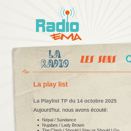
Al
c
Radio
pr
Ema
La play list
La Playlist TP du 14 octobre 2025
Aujourd'hui, nous avons écouté:
Népal / Sundance
Nujabes / Lady Brown
The Clash / Should I Stay or Should I Go