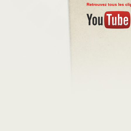
Retrouvez tous les cl