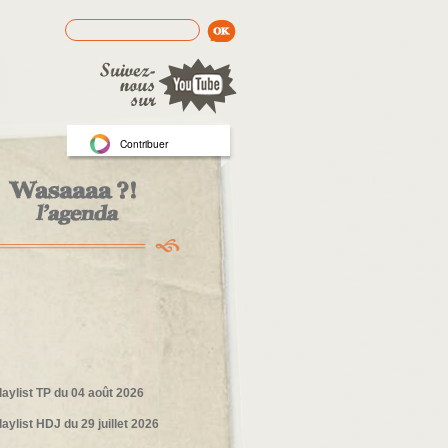
Rechercher
Formulaire de recherche
Contribuer
laylist TP du 04 août 2026
laylist HDJ du 29 juillet 2026