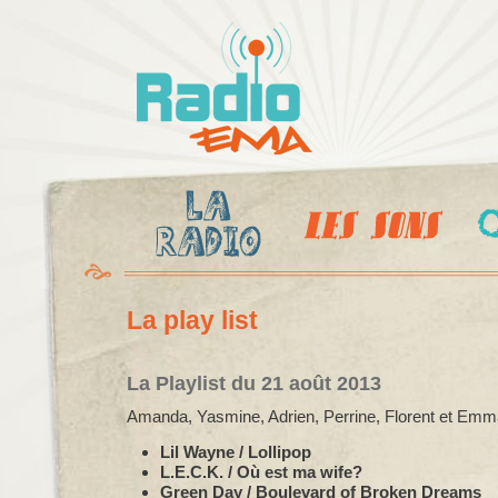
Al
c
Radio
pr
Ema
La play list
La Playlist du 21 août 2013
Amanda, Yasmine, Adrien, Perrine, Florent et Emma
Lil Wayne / Lollipop
L.E.C.K. / Où est ma wife?
Green Day / Boulevard of Broken Dreams