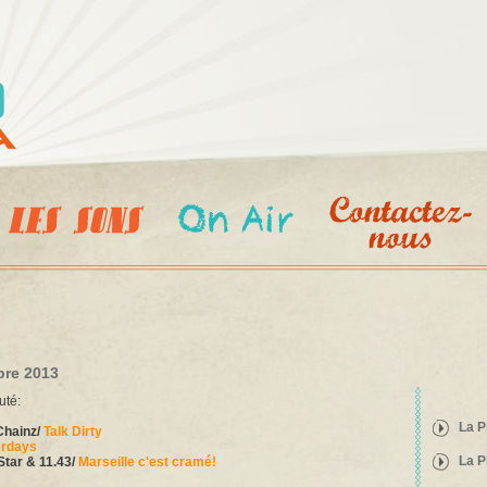
Aller au
contenu
principal
bre 2013
uté:
La P
Chainz/
Talk Dirty
erdays
La P
Star & 11.43/
Marseille c'est cramé!