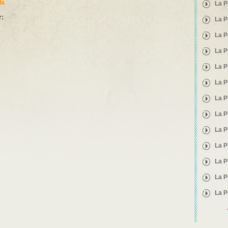
ls
La P
r:
La P
La P
La P
La P
La P
La P
La P
La P
La P
La P
La P
La P
Pages