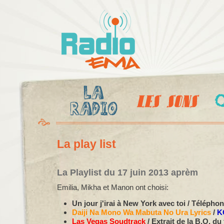
Al
c
Radio
pr
Ema
La play list
La Playlist du 17 juin 2013 aprèm
Emilia, Mikha et Manon ont choisi:
Un jour j'irai à New York avec toi / Télépho
Daiji Na Mono Wa Mabuta No Ura Lyrics
/
K
Las Vegas Soudtrack
/ Extrait de la B.O. du