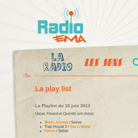
Al
c
Radio
pr
Ema
La play list
La Playlist du 10 juin 2013
Oscar, Florent et Quentin ont choisi:
Marie Jeanne
/ Seeve
Trap House 3 /
Gucci Mane
Heroe
/ Skillet